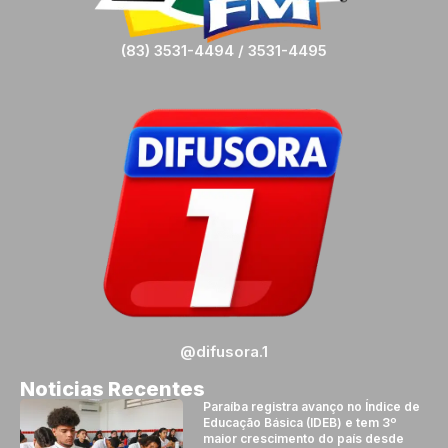
(83) 3531-4494 / 3531-4495
@difusora.1
Noticias Recentes
Paraíba registra avanço no Índice de
Educação Básica (IDEB) e tem 3º
maior crescimento do país desde