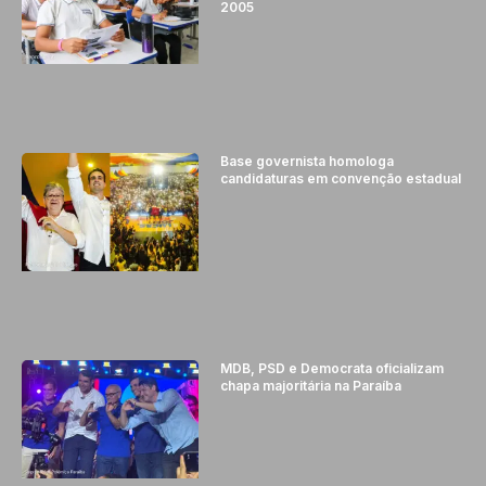
2005
Base governista homologa
candidaturas em convenção estadual
MDB, PSD e Democrata oficializam
chapa majoritária na Paraíba