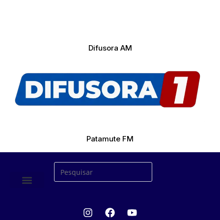
Difusora AM
Patamute FM
ÚLTIMAS NOTICIAS