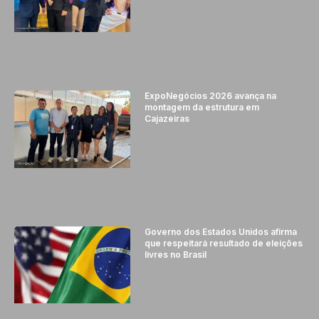
ExpoNegócios 2026 avança na
montagem da estrutura em
Cajazeiras
Governo dos Estados Unidos afirma
que respeitará resultado de eleições
livres no Brasil