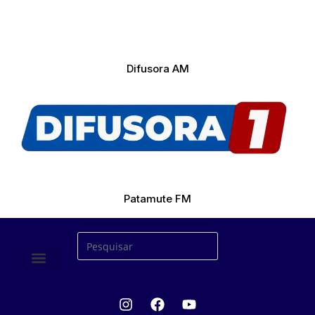
Difusora AM
Patamute FM
ÚLTIMAS NOTICIAS