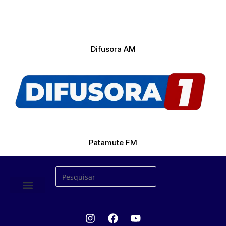
Difusora AM
Patamute FM
ÚLTIMAS NOTICIAS