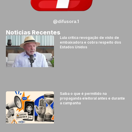
@difusora.1
Noticias Recentes
Lula critica revogação de visto de
embaixadora e cobra respeito dos
Estados Unidos
Saiba o que é permitido na
propaganda eleitoral antes e durante
a campanha