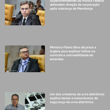
Superintendentes da Polícia Federal
defendem direção da corporação
após cobrança de Mendonça
Ministro Flávio Dino dá prazo a
órgãos para explicar falhas no
controle e rastreabilidade de
emendas
Um dos criadores da urna eletrônica
explica testes e mecanismos de
segurança da urna eletrônica