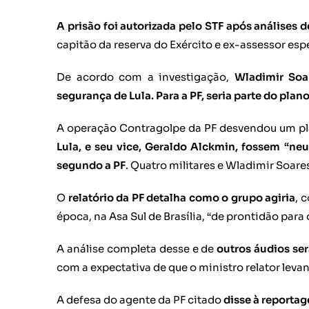
A prisão foi autorizada pelo STF após análises
capitão da reserva do Exército e ex-assessor esp
De acordo com a investigação,
Wladimir Soa
segurança de Lula. Para a PF, seria parte do plan
A operação Contragolpe da PF desvendou um pla
Lula, e seu vice, Geraldo Alckmin, fossem “neut
segundo a PF
. Quatro militares e Wladimir Soare
O
relatório da PF detalha como o grupo agiria
, 
época, na Asa Sul de Brasília, “de prontidão para o
A análise completa desse e de
outros áudios se
com a expectativa de que o ministro relator levant
A defesa do agente da PF citado
disse à reporta