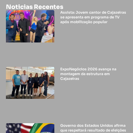
Noticias Recentes
Assista: Jovem cantor de Cajazeiras
se apresenta em programa de TV
após mobilização popular
ExpoNegócios 2026 avança na
montagem da estrutura em
Cajazeiras
Governo dos Estados Unidos afirma
que respeitará resultado de eleições