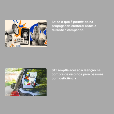
Saiba o que é permitido na
propaganda eleitoral antes e
durante a campanha
STF amplia acesso à isenção na
compra de veículos para pessoas
com deficiência