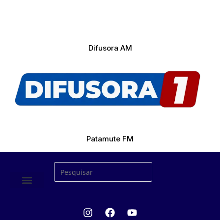
Difusora AM
Patamute FM
ÚLTIMAS NOTICIAS