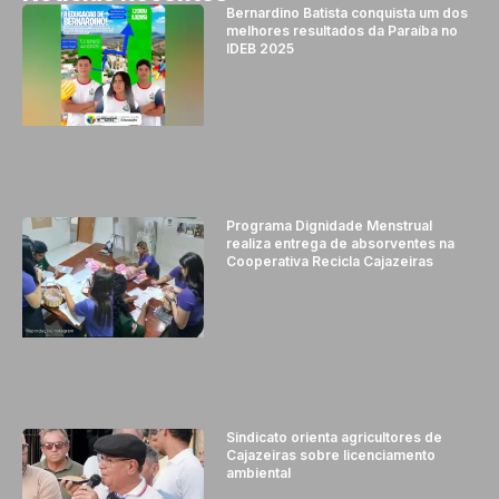
Bernardino Batista conquista um dos
melhores resultados da Paraíba no
IDEB 2025
Programa Dignidade Menstrual
realiza entrega de absorventes na
Cooperativa Recicla Cajazeiras
Sindicato orienta agricultores de
Cajazeiras sobre licenciamento
ambiental