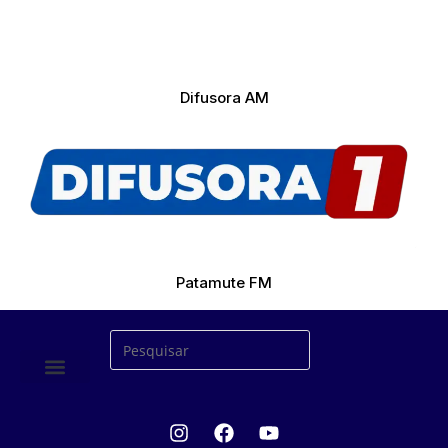
Difusora AM
Patamute FM
ÚLTIMAS NOTICIAS