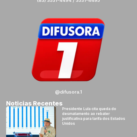
(83) 3531-4494 / 3531-4495
@difusora.1
Noticias Recentes
Presidente Lula cita queda do
desmatamento ao rebater
justificativa para tarifa dos Estados
Unidos