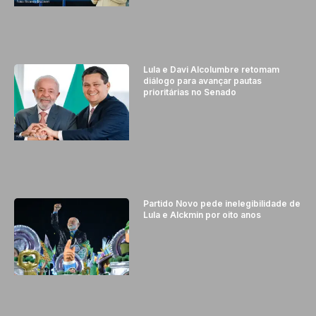
Lula e Davi Alcolumbre retomam
diálogo para avançar pautas
prioritárias no Senado
Partido Novo pede inelegibilidade de
Lula e Alckmin por oito anos