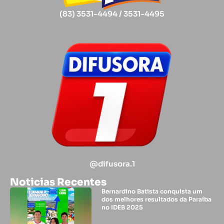
(83) 3531-4494 / 3531-4495
@difusora.1
Noticias Recentes
Bernardino Batista conquista um
dos melhores resultados da Paraíba
no IDEB 2025