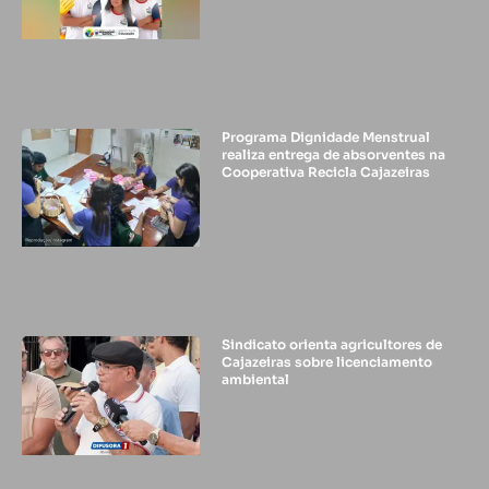
Programa Dignidade Menstrual
realiza entrega de absorventes na
Cooperativa Recicla Cajazeiras
Sindicato orienta agricultores de
Cajazeiras sobre licenciamento
ambiental