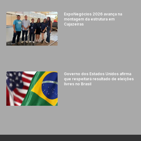
ExpoNegócios 2026 avança na
montagem da estrutura em
Cajazeiras
Governo dos Estados Unidos afirma
que respeitará resultado de eleições
livres no Brasil