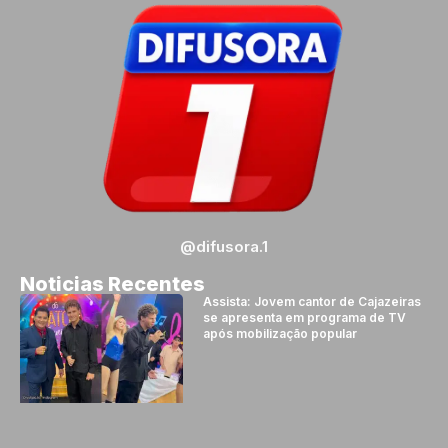
@difusora.1
Noticias Recentes
Assista: Jovem cantor de Cajazeiras
se apresenta em programa de TV
após mobilização popular