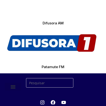
Difusora AM
Patamute FM
ÚLTIMAS NOTICIAS