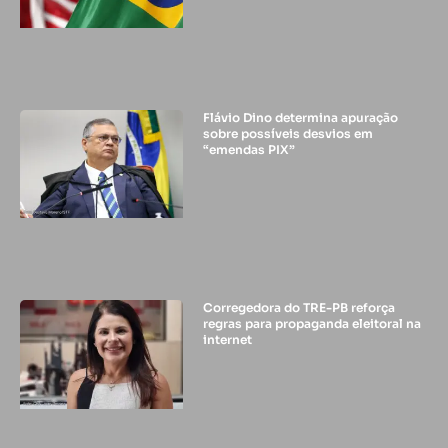
Flávio Dino determina apuração
sobre possíveis desvios em
“emendas PIX”
Corregedora do TRE-PB reforça
regras para propaganda eleitoral na
internet