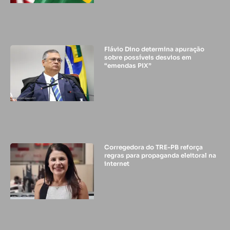
Flávio Dino determina apuração
sobre possíveis desvios em
“emendas PIX”
Corregedora do TRE-PB reforça
regras para propaganda eleitoral na
internet