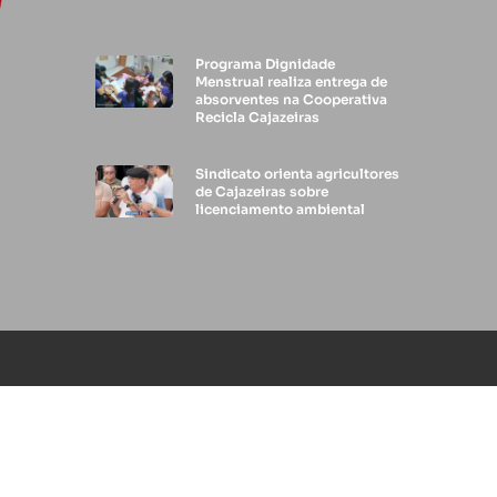
Programa Dignidade
Menstrual realiza entrega de
absorventes na Cooperativa
Recicla Cajazeiras
Sindicato orienta agricultores
de Cajazeiras sobre
licenciamento ambiental